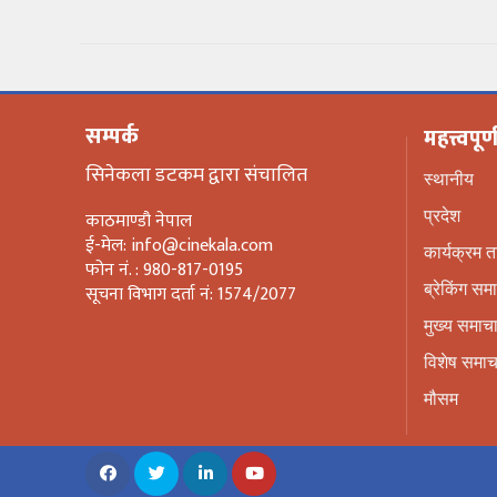
खेलकुद
अन्तर्वार्ता
सम्पर्क
महत्त्वपूर्
राशिफल
सिनेकला डटकम द्वारा संचालित
स्थानीय
विविध
काठमाण्डौ नेपाल
प्रदेश
ई-मेल: info@cinekala.com
कार्यक्रम 
फोन नं. : 980-817-0195
सूचना विभाग दर्ता नं: 1574/2077
ब्रेकिंग सम
मुख्य समाच
विशेष समाच
मौसम