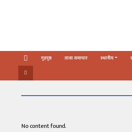
गृहपृष्ठ
ताजा
समाचार
स्थानीय
गृहपृष्ठ
ताजा समाचार
स्थानीय
प
प्रदेश
राजनीति
अर्थ
शिक्षा
कला/
No content found.
मनोरञ्जन