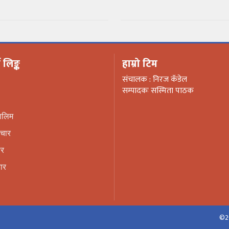
ण लिङ्क
हाम्रो टिम
संचालक : निरज कॅडेल
सम्पादकः सस्मिता पाठक
तालिम
ाचार
ार
ार
©20